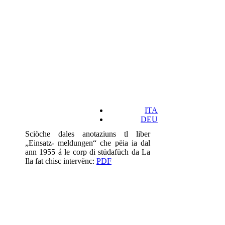
ITA
DEU
Sciöche dales anotaziuns tl liber
„Einsatz- meldungen“ che pëia ia dal
ann 1955 á le corp di stüdafüch da La
Ila fat chisc intervënc:
PDF