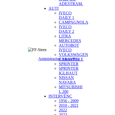
ADESTRAM.
AUTI
IVECO
DAILY 1
CAMPAGNOLA
IVECO
DAILY 2
LITRA
MERCEDES
AUTOBOT
IVECO
VOLKSWAGEN
Aministraziun trasparënta
CARAVELLE
SPRINTER
SPRINTER
IGLHAUT
NISSAN
NAVARA
MITSUBISHI
L 200
INTERVËNC
1956 - 2009
2010 - 2021
2022
2023